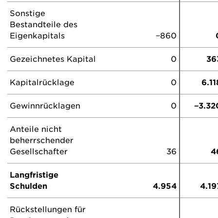
Sonstige
Bestandteile des
Eigenkapitals
−860
Gezeichnetes Kapital
0
36
Kapitalrücklage
0
6.11
Gewinnrücklagen
0
−3.32
Anteile nicht
beherrschender
Gesellschafter
36
4
Langfristige
Schulden
4.954
4.19
Rückstellungen für