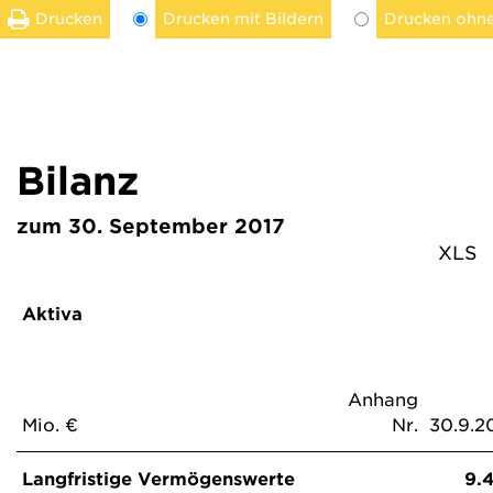
Drucken
Drucken mit Bildern
Drucken ohne
Bilanz
zum 30. September 2017
XLS
Aktiva
Anhang
Mio. €
Nr.
30.9.2
Langfristige Vermögenswerte
9.