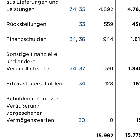
aus Lieferungen und
Leistungen
34
,
35
4.892
4.78
Rückstellungen
33
559
45
Finanzschulden
34
,
36
944
1.61
Sonstige finanzielle
und andere
Verbindlichkeiten
34
,
37
1.591
1.34
Ertragsteuerschulden
34
128
16
Schulden i. Z. m. zur
Veräußerung
vorgesehenen
Vermögenswerten
30
0
1
15.77
15.992