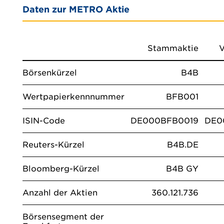
Daten zur METRO Aktie
Stammaktie
V
Börsenkürzel
B4B
Wertpapierkennnummer
BFB001
ISIN-Code
DE000BFB0019
DE0
Reuters-Kürzel
B4B.DE
Bloomberg-Kürzel
B4B GY
Anzahl der Aktien
360.121.736
Börsensegment der