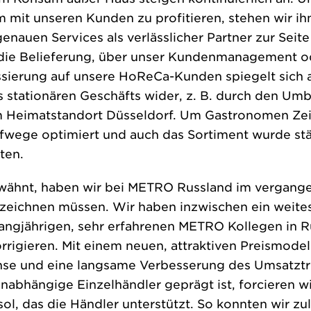
mit unseren Kunden zu profitieren, stehen wir ih
nauen Services als verlässlicher Partner zur Seite 
 die Belieferung, über unser Kundenmanagement od
ussierung auf unsere HoReCa-Kunden spiegelt sich 
 stationären Geschäfts wider, z. B. durch den U
 Heimatstandort Düsseldorf. Um Gastronomen Zeit
fwege optimiert und auch das Sortiment wurde stär
ten.
wähnt, haben wir bei METRO Russland im vergang
zeichnen müssen. Wir haben inzwischen ein weit
gjährigen, sehr erfahrenen METRO Kollegen in Ru
rigieren. Mit einem neuen, attraktiven Preismodel
e und eine langsame Verbesserung des Umsatztre
unabhängige Einzelhändler geprägt ist, forcieren 
l, das die Händler unterstützt. So konnten wir zul