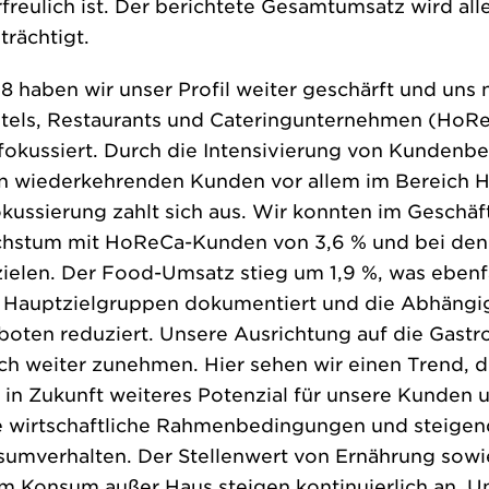
freulich ist. Der berichtete Gesamtumsatz wird all
rächtigt.
18 haben wir unser Profil weiter geschärft und uns
els, Restaurants und Cateringunternehmen (HoR
 fokussiert. Durch die Intensivierung von Kundenb
n wiederkehrenden Kunden vor allem im Bereich 
okussierung zahlt sich aus. Wir konnten im Geschäft
chstum mit HoReCa-Kunden von 3,6 % und bei de
ielen. Der Food-Umsatz stieg um 1,9 %, was ebenfa
e Hauptzielgruppen dokumentiert und die Abhängi
ten reduziert. Unsere Ausrichtung auf die Gastr
weiter zunehmen. Hier sehen wir einen Trend, de
in Zukunft weiteres Potenzial für unsere Kunden un
e wirtschaftliche Rahmenbedingungen und steige
mverhalten. Der Stellenwert von Ernährung sowie 
 Konsum außer Haus steigen kontinuierlich an. Um