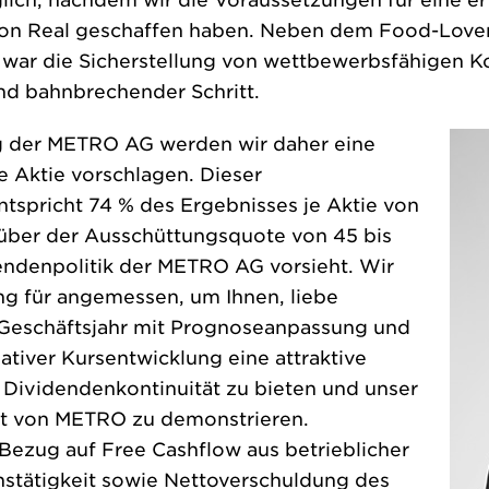
ch, nachdem wir die Voraussetzungen für eine er
on Real geschaffen haben. Neben dem Food-Love
 war die Sicherstellung von wettbewerbsfähigen K
nd bahnbrechender Schritt.
 der METRO AG werden wir daher eine
e Aktie vorschlagen. Dieser
tspricht 74 % des Ergebnisses je Aktie von
 über der Ausschüttungsquote von 45 bis
endenpolitik der METRO AG vorsieht. Wir
g für angemessen, um Ihnen, liebe
 Geschäftsjahr mit Prognoseanpassung und
tiver Kursentwicklung eine attraktive
Dividendenkontinuität zu bieten und unser
ft von METRO zu demonstrieren.
n Bezug auf Free Cashflow aus betrieblicher
onstätigkeit sowie Nettoverschuldung des