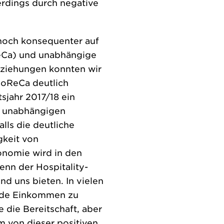
erdings durch negative
 noch konsequenter auf
eCa) und unabhängige
eziehungen konnten wir
HoReCa deutlich
sjahr 2017/18 ein
n unabhängigen
lls die deutliche
gkeit von
onomie wird in den
nn der Hospitality-
d uns bieten. In vielen
nde Einkommen zu
die Bereitschaft, aber
 von dieser positiven