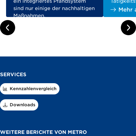
ein integriertes Pfandsystem
Tätigkeits
sind nur einige der nachhaltigen
Mehr 
Maßnahmen.
Mehr auf mpulse.de
prev
next
SERVICES
Kennzahlenvergleich
Downloads
WEITERE BERICHTE VON METRO