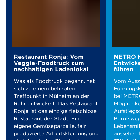
Restaurant Ronja: Vom
METRO K
Veggie-Foodtruck zum
Entwicke
nachhaltigen Ladenlokal
führen
Was als Foodtruck begann, hat
Vom Auszu
sich zu einem beliebten
Führungsk
Treffpunkt in Mülheim an der
bei METRO
Ruhr entwickelt: Das Restaurant
Möglichke
Ronja ist das einzige fleischlose
Aufstiegs
Restaurant der Stadt. Eine
Berufswe
eigene Gemüseparzelle, fair
Lebensmit
produzierte Arbeitskleidung und
aussehen 