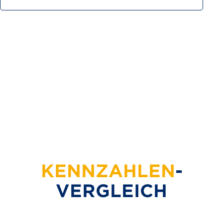
KENN­ZAHLEN
­
VERGLEICH