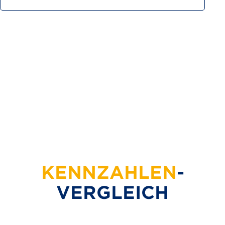
KENN­ZAHLEN
­
VERGLEICH