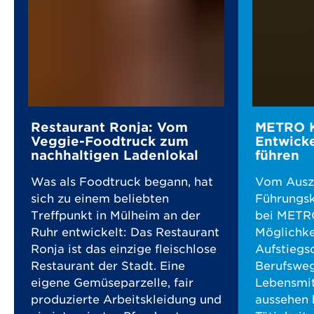
Restaurant Ronja: Vom
METRO K
Veggie-Foodtruck zum
Entwicke
nachhaltigen Ladenlokal
führen
Was als Foodtruck begann, hat
Vom Auszu
sich zu einem beliebten
Führungsk
Treffpunkt in Mülheim an der
bei METRO
Ruhr entwickelt: Das Restaurant
Möglichke
Ronja ist das einzige fleischlose
Aufstiegs
Restaurant der Stadt. Eine
Berufswe
eigene Gemüseparzelle, fair
Lebensmit
produzierte Arbeitskleidung und
aussehen 