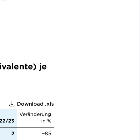
valente) je
Download .xls
Veränderung
22/23
in %
2
−85