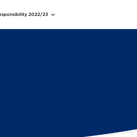
nsquellen des Klimaschutzziels
sponsibility
2022/23