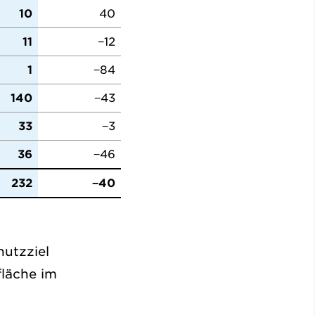
10
40
11
−12
1
−84
140
−43
33
−3
36
−46
232
−40
hutzziel
fläche im