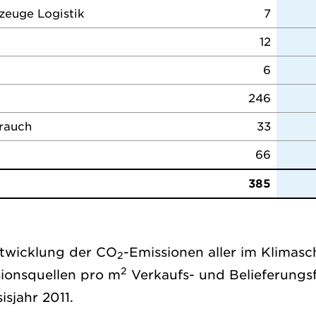
zeuge Logistik
7
12
6
246
rauch
33
66
385
twicklung der CO
-Emissionen aller im Klimasc
2
2
ionsquellen pro m
Verkaufs- und Belieferungs
sjahr 2011.