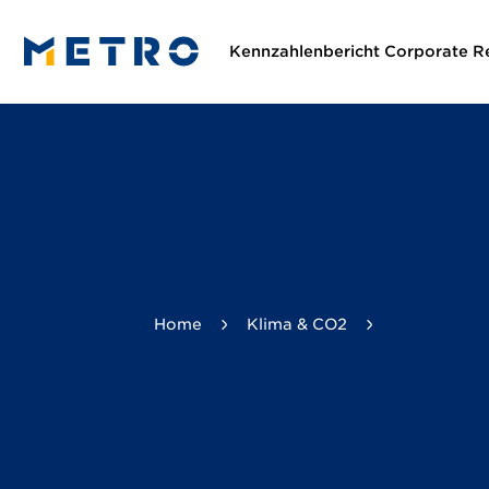
Klima & CO2
Entwicklungen bei den Emissio
Kennzahlenbericht Corporate Re
Home
Klima & CO2