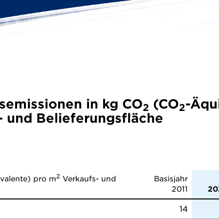
semissionen in kg CO
(CO
-Äqui
2
2
 und Belieferungsfläche
2
valente) pro m
Verkaufs- und
Basisjahr
2011
20
14