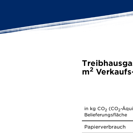
Treibhausga
2
m
Verkaufs-
in kg CO
(CO
-Äqui
2
2
Belieferungsfläche
Papierverbrauch