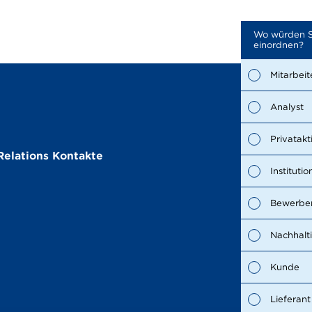
Wo würden S
einordnen?
Mitarbeit
Analyst
Privatakt
Relations Kontakte
Institutio
Bewerber
Nachhalt
Kunde
Lieferant