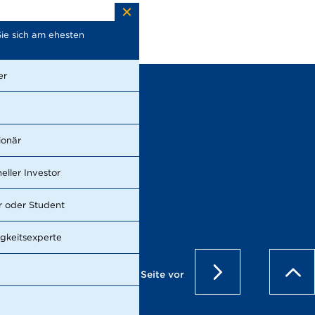
ie sich am ehesten
Welche Themen suchen Sie im
Bericht? (Mehrfachnennungen
möglich)
er
Wirtschaftliche Entwicklung
Nachhaltigkeit
ionär
Management
neller Investor
Strategie
 oder Student
Unternehmen und Aktie
igkeitsexperte
Ausblick
Seite vor
Risiken
zum
Segmente und Regionen