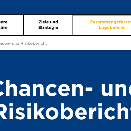
sere
Ziele und
Zusammengefasst
näre
Strategie
Lagebericht
ncen- und Risikobericht
Chancen- un
Risikoberich