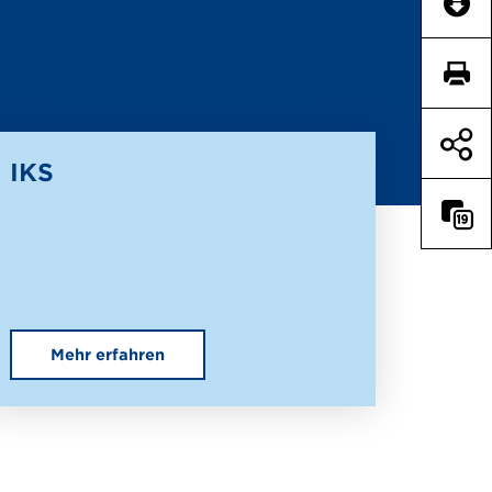
Downl
Seite 
IKS
Vergle
Mehr erfahren