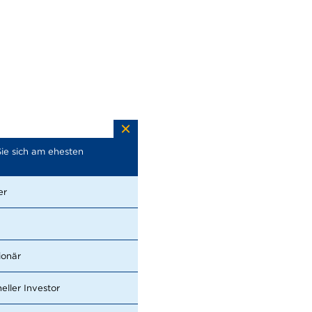
ie sich am ehesten
Welche Themen suchen Sie im
Bericht? (Mehrfachnennungen
möglich)
er
Wirtschaftliche Entwicklung
Nachhaltigkeit
ionär
Management
neller Investor
Strategie