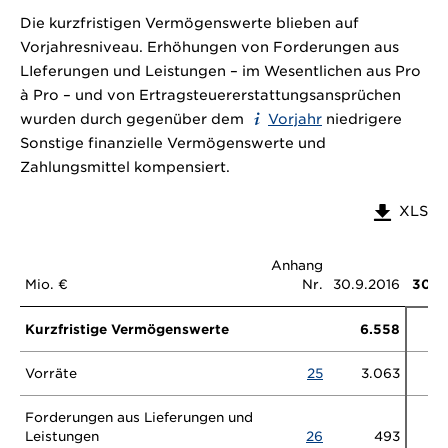
Die kurzfristigen Vermögenswerte blieben auf
Vorjahresniveau. Erhöhungen von Forderungen aus
LIeferungen und Leistungen – im Wesentlichen aus Pro
à Pro – und von Ertragsteuererstattungsansprüchen
wurden durch gegenüber dem
Vorjahr
niedrigere
Sonstige finanzielle Vermögenswerte und
Zahlungsmittel kompensiert.
XLS
Anhang
Mio. €
Nr.
30.9.2016
30.9
Kurzfristige Vermögenswerte
6.558
6
Vorräte
25
3.063
3
Forderungen aus Lieferungen und
Leistungen
26
493