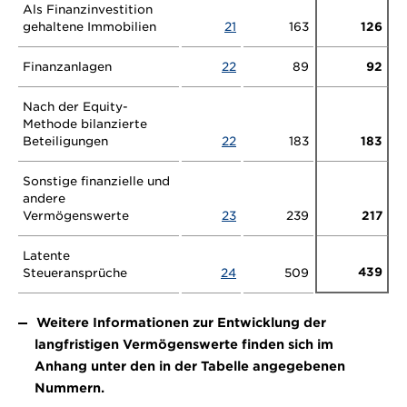
Als Finanzinvestition
gehaltene Immobilien
21
163
126
Finanzanlagen
22
89
92
Nach der Equity-
Methode bilanzierte
Beteiligungen
22
183
183
Sonstige finanzielle und
andere
Vermögenswerte
23
239
217
Latente
439
Steueransprüche
24
509
Weitere Informationen zur Entwicklung der
langfristigen Vermögenswerte finden sich im
Anhang unter den in der Tabelle angegebenen
Nummern.