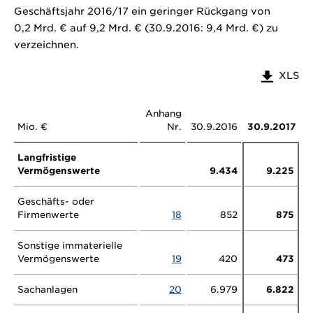
Geschäftsjahr 2016/17 ein geringer Rückgang von
0,2 Mrd. €
auf
9,2 Mrd. €
(30.9.2016:
9,4 Mrd. €
) zu
verzeichnen.
XLS
Anhang
Mio. €
Nr.
30.9.2016
30.9.2017
Langfristige
Vermögenswerte
9.434
9.225
Geschäfts- oder
Firmenwerte
18
852
875
Sonstige immaterielle
Vermögenswerte
19
420
473
Sachanlagen
20
6.979
6.822