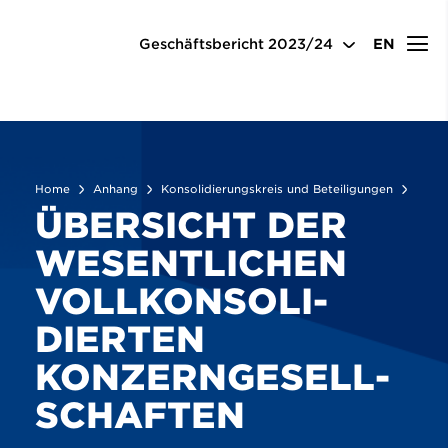
Anhang
Konsolidierungskreis und Beteiligungen
Übersicht der wesentlichen vollkonsolidierten
Geschäftsbericht
2023/24
EN
Konzerngesellschaften
Home
Anhang
Konsolidierungskreis und Beteiligungen
ÜBERSICHT DER
WESENTLICHEN
VOLLKONSOLI­
DIERTEN
KONZERN­GESELL­
SCHAFTEN