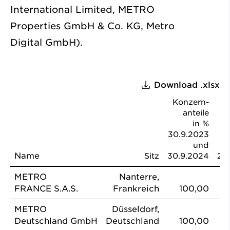
International Limited, METRO
Properties GmbH & Co. KG, Metro
Digital GmbH).
Download .xlsx
Konzern­
anteile
in %
Um
30.9.2023
und
Name
Sitz
30.9.2024
20
METRO
Nanterre,
FRANCE S.A.S.
Frankreich
100,00
METRO
Düsseldorf,
Deutschland GmbH
Deutschland
100,00