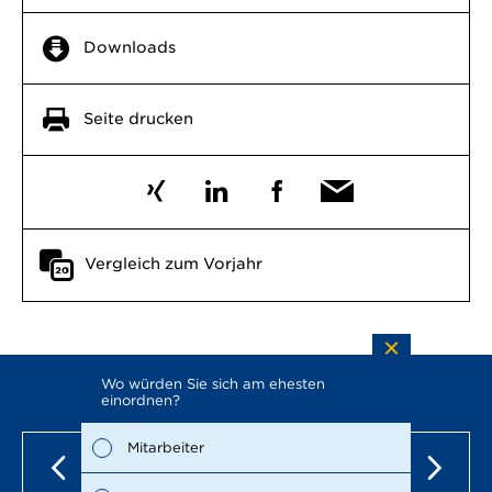
Downloads
Seite drucken
Vergleich zum Vorjahr
Wo würden Sie sich am ehesten
Welche 
einordnen?
Bericht
möglich)
Mitarbeiter
Wirt