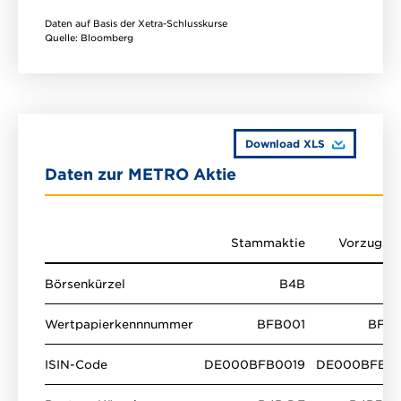
Daten auf Basis der Xetra-Schlusskurse
Quelle: Bloomberg
Download XLS
Daten zur METRO Aktie
Stammaktie
Vorzugsak
Börsenkürzel
B4B
B
Wertpapierkennnummer
BFB001
BFB
ISIN-Code
DE000BFB0019
DE000BFB0