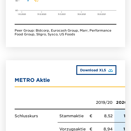
Peer Group: Bidcorp, Eurocash Group, Marr, Performance
Food Group, Sligro, Sysco, US Foods
Download XLS
METRO Aktie
2019/20
2020/
Schlusskurs
Stammaktie
€
8,52
11,
Vorzugsaktie
€
8,94
11,