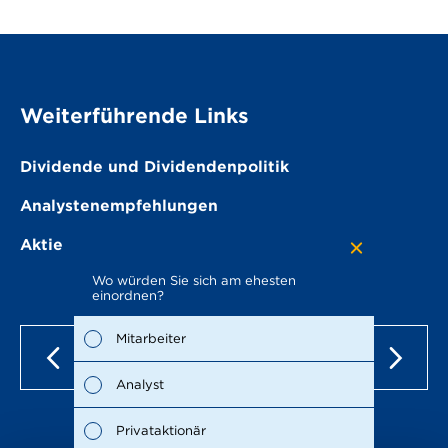
Weiterführende Links
Dividende und Dividendenpolitik
Analysten­empfehlungen
Aktie
Wo würden Sie sich am ehesten
Welche 
einordnen?
Bericht
möglich)
Mitarbeiter
Wirt
Analyst
Nach
Privataktionär
Man