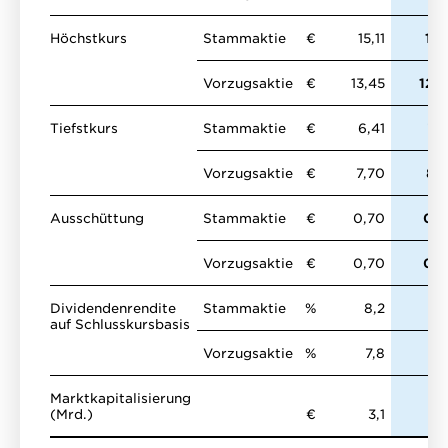
Höchstkurs
Stammaktie
€
15,11
11,
Vorzugsaktie
€
13,45
12,
Tiefstkurs
Stammaktie
€
6,41
7,
Vorzugsaktie
€
7,70
8,
Ausschüttung
Stammaktie
€
0,70
0,
Vorzugsaktie
€
0,70
0,
Dividendenrendite
Stammaktie
%
8,2
0
auf Schlusskursbasis
Vorzugsaktie
%
7,8
0
Marktkapitalisierung
(Mrd.)
€
3,1
4