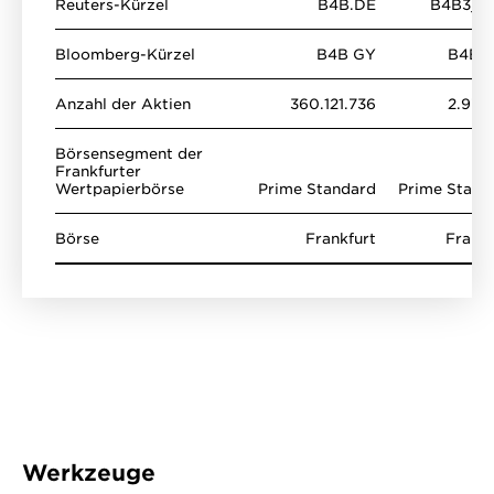
Reuters-Kürzel
B4B.DE
B4B3_p
Bloomberg-Kürzel
B4B GY
B4B3
Anzahl der Aktien
360.121.736
2.975.
Börsensegment der
Frankfurter
Wertpapierbörse
Prime Standard
Prime Stand
Börse
Frankfurt
Frankf
Werkzeuge