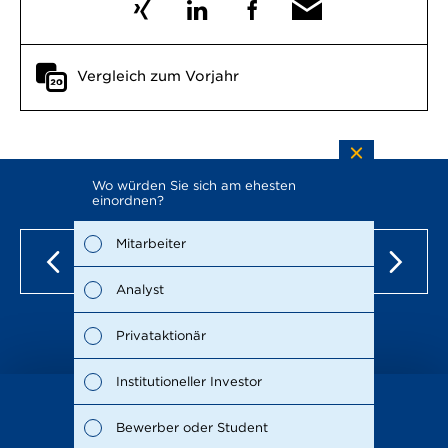
Vergleich zum Vorjahr
Wo würden Sie sich am ehesten
Welche 
einordnen?
Bericht
möglich)
Mitarbeiter
Wirt
Analyst
Nach
Privataktionär
Man
Institutioneller Investor
Stra
Stand: 15.12.2021
Bewerber oder Student
Unte