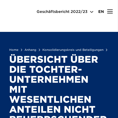
Anhang
Konsolidierungskreis und Beteiligungen
Übersicht über die Tochterunternehmen mit wesentlichen
Geschäftsbericht
2022/23
EN
Anteilen nicht beherrschender Gesellschafter
Home
Anhang
Konsolidierungskreis und Beteiligungen
ÜBERSICHT ÜBER
DIE TOCHTER­
UNTERNEHMEN
MIT
WESENTLICHEN
ANTEILEN NICHT