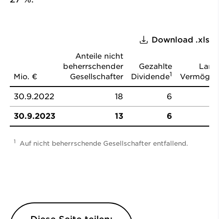
Download .xls
Anteile nicht
beherrschender
Gezahlte
Langf
1
Mio. €
Gesellschafter
Dividende
Vermögen
30.9.2022
18
6
30.9.2023
13
6
1
Auf nicht beherrschende Gesellschafter entfallend.