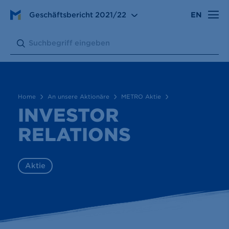
An unsere Aktionäre
METRO Aktie
Geschäftsbericht
2021/22
EN
Investor Relations
Search:
Submit
Home
An unsere Aktionäre
METRO Aktie
INVESTOR
RELATIONS
Aktie