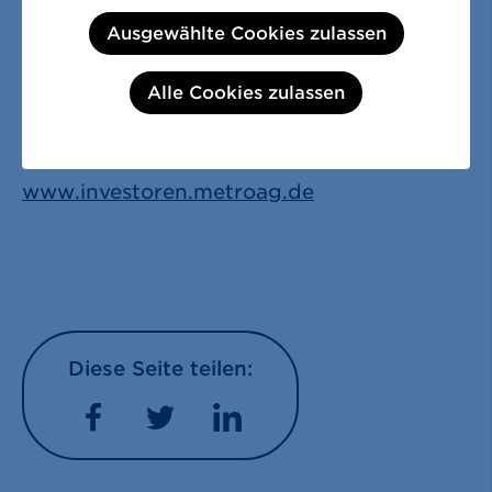
Schlüterstraße 1
Ausgewählte Cookies zulassen
40235 Düsseldorf
T
+49 211 6886-1280
Alle Cookies zulassen
F
+49 211 6886-73-3759
investorrelations@metro.de
www.investoren.metroag.de
Diese Seite teilen:
Facebook
Twitter
LinkedIn