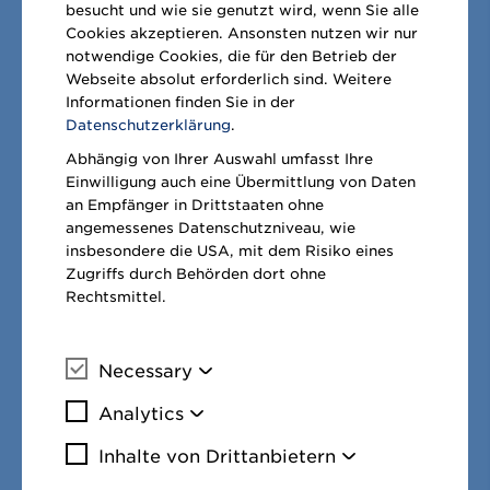
besucht und wie sie genutzt wird, wenn Sie alle
bekennt sich METRO durch die
Cookies akzeptieren. Ansonsten nutzen wir nur
notwendige Cookies, die für den Betrieb der
Mitgliedschaft im Deutschen Investor
Webseite absolut erforderlich sind. Weitere
Relations Verband e. V. (DIRK) zu den
Informationen finden Sie in der
Datenschutzerklärung
.
Grundsätzen einer offenen und
Abhängig von Ihrer Auswahl umfasst Ihre
kontinuierlichen Kommunikationspolitik
Einwilligung auch eine Übermittlung von Daten
und bringt sich aktiv in die Verbandsarbeit
an Empfänger in Drittstaaten ohne
angemessenes Datenschutzniveau, wie
ein.
insbesondere die USA, mit dem Risiko eines
Zugriffs durch Behörden dort ohne
Rechtsmittel.
KONTAKT INVESTOR
RELATIONS
Necessary
Mehr Informationen
Analytics
Mehr Informationen
METRO AG
Inhalte von Drittanbietern
Mehr Informa
Investor Relations