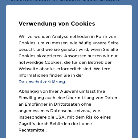
den einmaligen Aufwand aus dem Buy-out
der Pensionsverpflichtungen im
Verwendung von Cookies
Vereinigten Königreich.
Wir verwenden Analysemethoden in Form von
Cookies, um zu messen, wie häufig unsere Seite
Ergänzende Hinweise zu dem Buy-
besucht und wie sie genutzt wird, wenn Sie alle
out der Pensionsverpflichtungen
Cookies akzeptieren. Ansonsten nutzen wir nur
notwendige Cookies, die für den Betrieb der
finden sich unter
Nr. 32
Webseite absolut erforderlich sind. Weitere
Rückstellungen für Pensionen und
Informationen finden Sie in der
Datenschutzerklärung
.
ähnliche Verpflichtungen
.
Abhängig von Ihrer Auswahl umfasst Ihre
Einwilligung auch eine Übermittlung von Daten
an Empfänger in Drittstaaten ohne
angemessenes Datenschutzniveau, wie
insbesondere die USA, mit dem Risiko eines
Zugriffs durch Behörden dort ohne
Rechtsmittel.
Diese Seite teilen: