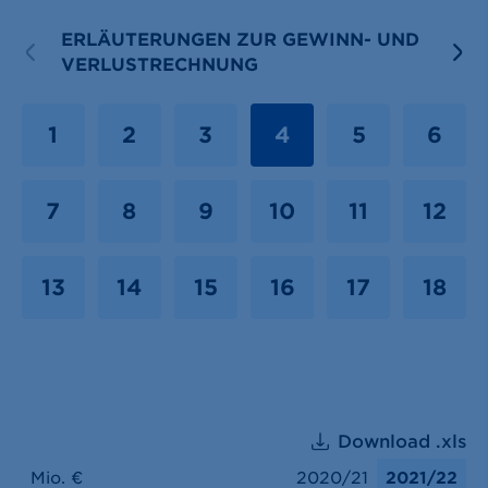
ERLÄUTERUNGEN ZUR GEWINN- UND
PREVIOUS
N
VERLUSTRECHNUNG
1
2
3
4
5
6
7
8
9
10
11
12
13
14
15
16
17
18
Download .xls
Mio. €
2020/21
2021/22