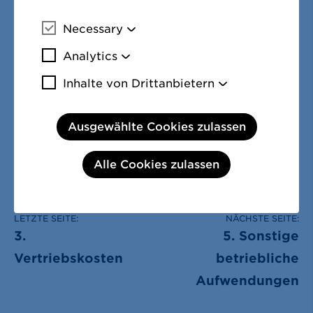
Necessary
Facebook
Twitter
LinkedIn
Mehr Informationen
Analytics
Mehr Informationen
Inhalte von Drittanbietern
Mehr Informa
Ausgewählte Cookies zulassen
Alle Cookies zulassen
LETZTE SEITE:
NÄCHSTE SEITE:
3.
5. Sonstige
Vertriebskosten
betriebliche
Aufwendungen