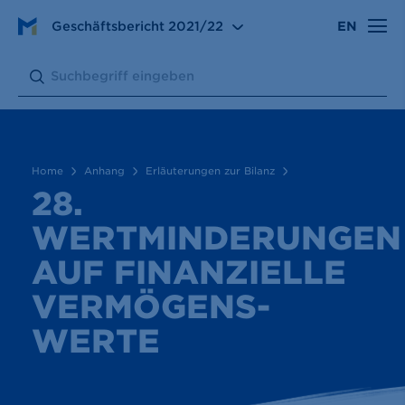
Anhang
Erläuterungen zur Bilanz
Geschäftsbericht
2021/22
EN
28. Wertminderungen auf finanzielle Vermögenswerte
Search:
Submit
Home
Anhang
Erläuterungen zur Bilanz
28.
WERTMINDERUNGEN
AUF FINANZIELLE
VERMÖGENS­
WERTE