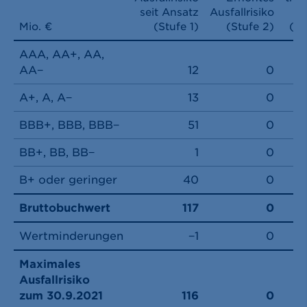
seit Ansatz
Ausfallrisiko
B
Mio. €
(Stufe 1)
(Stufe 2)
(St
AAA, AA+, AA,
AA−
12
0
A+, A, A−
13
0
BBB+, BBB, BBB−
51
0
BB+, BB, BB−
1
0
B+ oder geringer
40
0
Bruttobuchwert
117
0
Wertminderungen
−1
0
Maximales
Ausfallrisiko
zum 30.9.2021
116
0