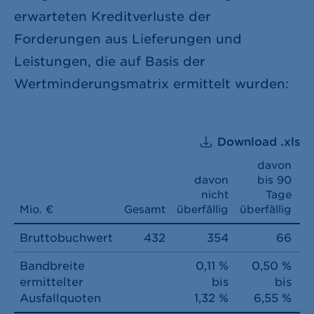
erwarteten Kreditverluste der
Forderungen aus Lieferungen und
Leistungen, die auf Basis der
Wertminderungsmatrix ermittelt wurden:
Download .xls
davon
davon
bis 90
nicht
Tage
1
Mio. €
Gesamt
überfällig
überfällig
üb
Bruttobuchwert
432
354
66
Bandbreite
0,11 %
0,50 %
ermittelter
bis
bis
Ausfallquoten
1,32 %
6,55 %