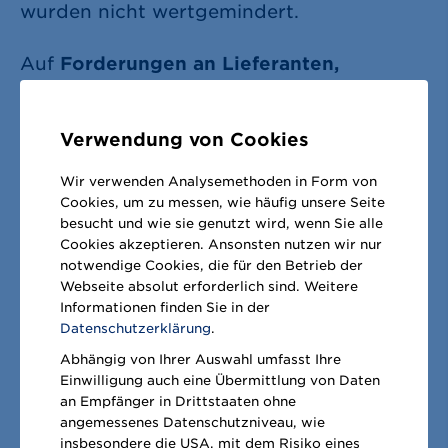
wurden nicht wertgemindert.
Auf
Forderungen an Lieferanten,
Forderungen aus Kreditkartengeschäften,
Ausleihungen
und
Forderungen aus
Verwendung von Cookies
Leasingverhältnissen
wendet METRO die
Wir verwenden Analysemethoden in Form von
nach IFRS 9 vorgesehenen allgemeinen
Cookies, um zu messen, wie häufig unsere Seite
Wertminderungsregelungen an. Ein
besucht und wie sie genutzt wird, wenn Sie alle
Cookies akzeptieren. Ansonsten nutzen wir nur
mögliches Ausfallrisiko wird in diesen
notwendige Cookies, die für den Betrieb der
Fällen auf Basis der Kontrahentenbonität
Webseite absolut erforderlich sind. Weitere
Informationen finden Sie in der
ermittelt. METRO verwendet hierzu
Datenschutzerklärung
.
externe Ratings bekannter
Abhängig von Ihrer Auswahl umfasst Ihre
Ratingagenturen sowie interne
Einwilligung auch eine Übermittlung von Daten
an Empfänger in Drittstaaten ohne
Ausfallrisiko-Ratingklassen, die sich
angemessenes Datenschutzniveau, wie
insbesondere die USA, mit dem Risiko eines
basierend auf dem Risiko des Eintretens