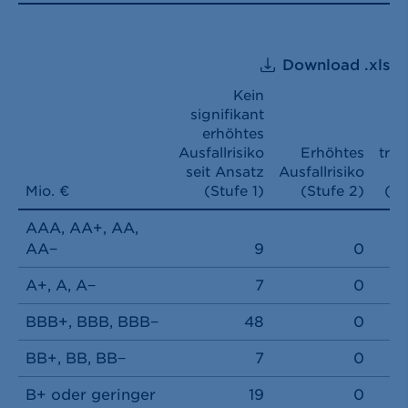
Download .xls
Kein
signifikant
erhöhtes
Ausfallrisiko
Erhöhtes
träc
seit Ansatz
Ausfallrisiko
B
Mio. €
(Stufe 1)
(Stufe 2)
(St
AAA, AA+, AA,
AA−
9
0
A+, A, A−
7
0
BBB+, BBB, BBB−
48
0
BB+, BB, BB−
7
0
B+ oder geringer
19
0