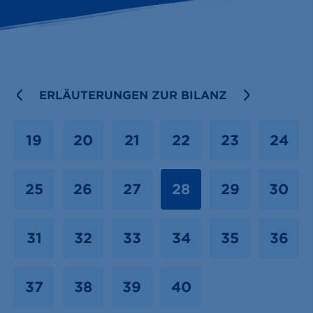
PREVIOUS
ERLÄUTERUNGEN ZUR BILANZ
NEXT
19
20
21
22
23
24
25
26
27
28
29
30
31
32
33
34
35
36
37
38
39
40