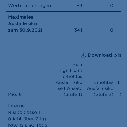
Wertminderungen
−3
0
Maximales
Ausfallrisiko
zum 30.9.2021
341
0
Download .xls
Kein
signifikant
erhöhtes
Ausfallrisiko
Erhöhtes
träc
seit Ansatz
Ausfallrisiko
B
Mio. €
(Stufe 1)
(Stufe 2)
(St
Interne
Risikoklasse 1
(nicht überfällig
bzw. bis 30 Tage