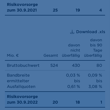
Risikovorsorge
zum 30.9.2021
25
19
4
Download .xls
davon
davon
bis 90
nicht
Tage
1
Mio. €
Gesamt
überfällig
überfällig
üb
Bruttobuchwert
524
430
80
Bandbreite
0,03 %
0,09 %
ermittelter
bis
bis
Ausfallquoten
0,61 %
3,08 %
Risikovorsorge
zum 30.9.2022
20
18
1