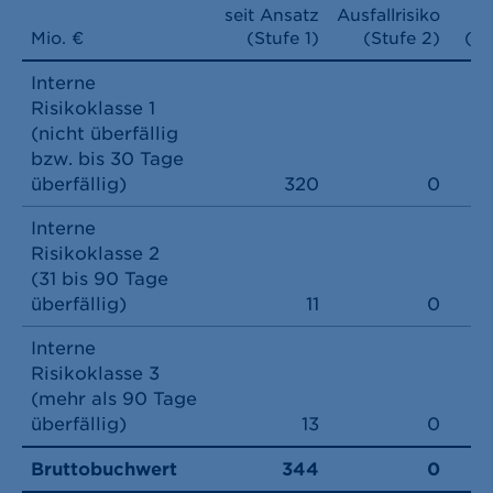
seit Ansatz
Ausfallrisiko
B
Mio. €
(Stufe 1)
(Stufe 2)
(St
Interne
Risikoklasse 1
(nicht überfällig
bzw. bis 30 Tage
überfällig)
320
0
Interne
Risikoklasse 2
(31 bis 90 Tage
überfällig)
11
0
Interne
Risikoklasse 3
(mehr als 90 Tage
überfällig)
13
0
Bruttobuchwert
344
0