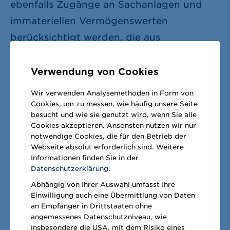
ebenfalls Zugänge an Sachanlagen und
immateriellen Vermögenswerten
berücksichtigt werden, die aus
Unternehmenszusammenschlüssen
resultieren (Anwendung von
IFRS
Verwendung von Cookies
[IAS 16, 38, 40, IFRS 16]). Durch eine
Wir verwenden Analysemethoden in Form von
Detailanalyse der in den
Cookies, um zu messen, wie häufig unsere Seite
besucht und wie sie genutzt wird, wenn Sie alle
Investitionsausgaben enthaltenen Posten
Cookies akzeptieren. Ansonsten nutzen wir nur
erfolgte die Prüfung der Zuordnung der
notwendige Cookies, die für den Betrieb der
Webseite absolut erforderlich sind. Weitere
jeweiligen Investitionsaufwendungen zu
Informationen finden Sie in der
den taxonomiefähigen
Datenschutzerklärung
.
Wirtschaftstätigkeiten. Die Summe der
Abhängig von Ihrer Auswahl umfasst Ihre
Einwilligung auch eine Übermittlung von Daten
identifizierten Investitionsausgaben der für
an Empfänger in Drittstaaten ohne
das Geschäftsjahr 2021/22
angemessenes Datenschutzniveau, wie
insbesondere die USA, mit dem Risiko eines