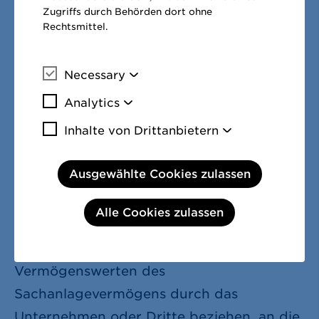
taxonomiefähigen Wirtschaftstätigkeiten
Zugriffs durch Behörden dort ohne
Rechtsmittel.
bildet den Zähler der Kennzahl.
Die Basis für die Betriebsausgaben
Necessary
Mehr Informationen
umfasst direkte, nicht kapitalisierte
Analytics
Mehr Informationen
Kosten, die sich auf Forschung und
Inhalte von Drittanbietern
Entwicklung,
Mehr Informa
Gebäudesanierungsmaßnahmen,
Ausgewählte Cookies zulassen
kurzfristiges Leasing, Wartung und
Reparatur sowie sämtliche anderen
Alle Cookies zulassen
direkten Ausgaben im Zusammenhang mit
der täglichen Wartung von
Vermögenswerten des
Sachanlagevermögens durch das
Unternehmen oder Dritte beziehen, an die