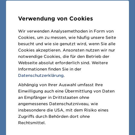
konnte. Die Barwerte der
Eventualverpflichtungen entsprechen im
Verwendung von Cookies
Wesentlichen denen der Nominalbeträge.
Wir verwenden Analysemethoden in Form von
Für einen Teil der
Cookies, um zu messen, wie häufig unsere Seite
besucht und wie sie genutzt wird, wenn Sie alle
Eventualverbindlichkeiten bestehen
Cookies akzeptieren. Ansonsten nutzen wir nur
Rückgriffsrechte ggü. Dritten jeweils in
notwendige Cookies, die für den Betrieb der
Webseite absolut erforderlich sind. Weitere
Höhe des Nominalbetrags.
Informationen finden Sie in der
Datenschutzerklärung
.
Abhängig von Ihrer Auswahl umfasst Ihre
Einwilligung auch eine Übermittlung von Daten
an Empfänger in Drittstaaten ohne
angemessenes Datenschutzniveau, wie
insbesondere die USA, mit dem Risiko eines
Diese Seite teilen:
Zugriffs durch Behörden dort ohne
Rechtsmittel.
Facebook
Twitter
LinkedIn