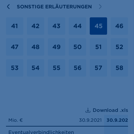
PREVIOUS
SONSTIGE ERLÄUTERUNGEN
NEXT
41
42
43
44
45
46
47
48
49
50
51
52
53
54
55
56
57
58
Download .xls
Mio. €
30.9.2021
30.9.2022
Eventualverbindlichkeiten