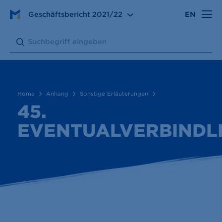
Anhang
Sonstige Erläuterungen
Geschäftsbericht
2021/22
EN
45. Eventualverbindlichkeiten
Search:
Submit
Home
Anhang
Sonstige Erläuterungen
45.
EVENTUALVERBINDL