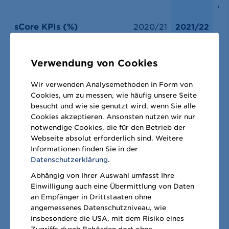
Am
sCore KPIs (%)
2020/21
2021/22
Strategischer
Kundenumsatzanteil
66
71
Verwendung von Cookies
Eigenmarkenumsatzanteil
17
19
Wir verwenden Analysemethoden in Form von
Cookies, um zu messen, wie häufig unsere Seite
Warenverfügbarkeit
95
95
besucht und wie sie genutzt wird, wenn Sie alle
Cookies akzeptieren. Ansonsten nutzen wir nur
FSD-Umsatzanteil
17
21
notwendige Cookies, die für den Betrieb der
Webseite absolut erforderlich sind. Weitere
Digitaler Umsatzanteil
6
9
Informationen finden Sie in der
Datenschutzerklärung
.
Abhängig von Ihrer Auswahl umfasst Ihre
Download .xls
Einwilligung auch eine Übermittlung von Daten
an Empfänger in Drittstaaten ohne
angemessenes Datenschutzniveau, wie
Mittelfristambition
2020/21
2021/22
insbesondere die USA, mit dem Risiko eines