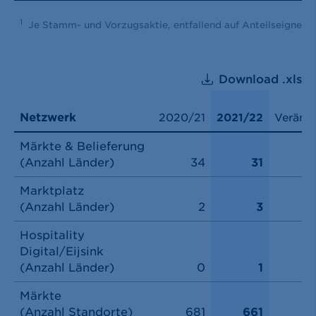
1
Je Stamm- und Vorzugsaktie, entfallend auf Anteilseigner.
Download .xls
Netzwerk
2020/21
2021/22
Veränd
Märkte & Belieferung
(Anzahl Länder)
34
31
Marktplatz
(Anzahl Länder)
2
3
Hospitality
Digital/Eijsink
(Anzahl Länder)
0
1
Märkte
(Anzahl Standorte)
681
661