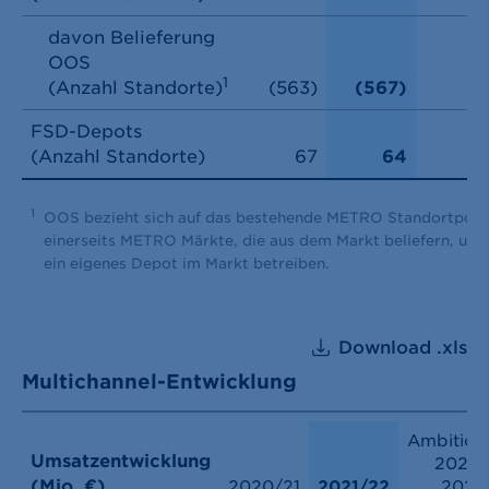
davon Belieferung
OOS
1
(Anzahl Standorte)
(563)
(567)
FSD-Depots
(Anzahl Standorte)
67
64
1
OOS bezieht sich auf das bestehende METRO Standortportf
einerseits METRO Märkte, die aus dem Markt beliefern, und 
ein eigenes Depot im Markt betreiben.
Download .xls
Multichannel-Entwicklung
Ambition
Umsatzentwicklung
2022-
(Mio. €)
2020/21
2021/22
2025