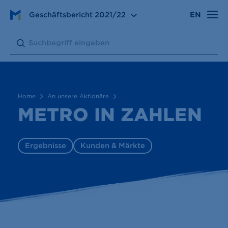
Geschäftsbericht
2021/22
EN
An unsere Aktionäre
METRO in Zahlen
Search:
Submit
Home
An unsere Aktionäre
METRO IN ZAHLEN
Ergebnisse
Kunden & Märkte