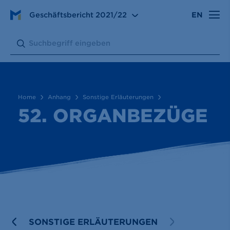
Anhang
Sonstige Erläuterungen
Geschäftsbericht
2021/22
EN
52. Organbezüge
Search:
Submit
Home
Anhang
Sonstige Erläuterungen
52. ORGANBEZÜGE
PREVIOUS
SONSTIGE ERLÄUTERUNGEN
NEXT