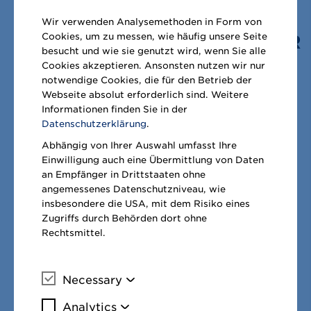
DIE VERGÜTUNG DER
Wir verwenden Analysemethoden in Form von
AUFSICHTSRATSMITGLIEDER
Cookies, um zu messen, wie häufig unsere Seite
besucht und wie sie genutzt wird, wenn Sie alle
Cookies akzeptieren. Ansonsten nutzen wir nur
notwendige Cookies, die für den Betrieb der
Die Gesamtvergütung sämtlicher
Webseite absolut erforderlich sind. Weitere
Mitglieder des Aufsichtsrats für das
Informationen finden Sie in der
Datenschutzerklärung
.
Geschäftsjahr 2021/22 beträgt
2,3 Mio. €
Abhängig von Ihrer Auswahl umfasst Ihre
(2020/21:
2,3 Mio. €
).
Einwilligung auch eine Übermittlung von Daten
an Empfänger in Drittstaaten ohne
Im Geschäftsjahr 2021/22 wurden weder
angemessenes Datenschutzniveau, wie
insbesondere die USA, mit dem Risiko eines
Kredite an Mitglieder des Aufsichtsrats
Zugriffs durch Behörden dort ohne
gewährt noch bestanden
Rechtsmittel.
Kreditvereinbarungen aus Vorjahren.
Necessary
Mehr Informationen
Weitere Angaben zur Vergütung der
Analytics