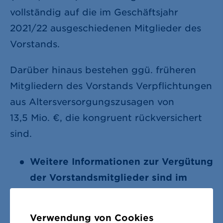
vollständig auf die im Geschäftsjahr
2021/22 ausgeschiedenen Mitglieder des
Vorstands.
Darüber hinaus bestehen ggü. früheren
Mitgliedern des Vorstands Verpflichtungen
aus Altersversorgungszusagen von
13,5 Mio. €
, die kongruent rückversichert
sind.
Weitere Informationen zur Vergütung
der Vorstandsmitglieder sind im
Vergütungsbericht
dargestellt.
Verwendung von Cookies